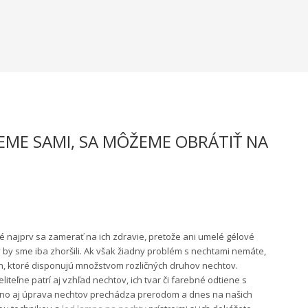
EME SAMI, SA MÔŽEME OBRÁTIŤ NA
né najprv sa zamerať na ich zdravie, pretože ani umelé gélové
v by sme iba zhoršili. Ak však žiadny problém s nechtami nemáte,
h, ktoré disponujú množstvom rozličných druhov nechtov.
teľne patrí aj vzhľad nechtov, ich tvar či farebné odtiene s
 no aj úprava nechtov prechádza prerodom a dnes na našich