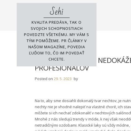
Skip
Sehi
to
content
KVALITA PREDÁVA, TAK O
SVOJICH SCHOPNOSTIACH
POVEDZTE VŠETKÉMU. MY VÁM S
TÝM POMÔŽEME. PR ČLÁNKY V
NAŠOM MAGAZÍNE, POVEDIA
ĽUĎOM TO, ČO IM POVEDAŤ
S VÝKONMI, KTORÉ NEDOKÁŽ
CHCETE.
PROFESIONÁLOV
Posted on
29. 5. 2023
by
Na to, aby sme dosiahli dokonalý tvar nechtov, je nut
nechty nie je vhodné nalepiť na vlastné choré, ich sta
môžete si ich nechať zdokonaliť v nechtových salónoc
Mnohé z nás sledujú trendy v móde, k nej však neoddeli
netradičnými ozdobami. Klasické laky sú vždy módne,