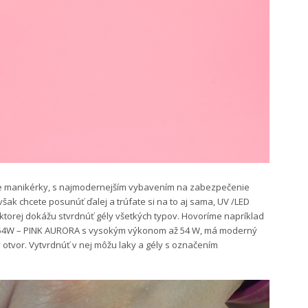
e manikérky, s najmodernejším vybavením na zabezpečenie
šak chcete posunúť ďalej a trúfate si na to aj sama, UV /LED
torej dokážu stvrdnúť gély všetkých typov. Hovoríme napríklad
ne 54W – PINK AURORA s vysokým výkonom až 54 W, má moderný
 otvor. Vytvrdnúť v nej môžu laky a gély s označením