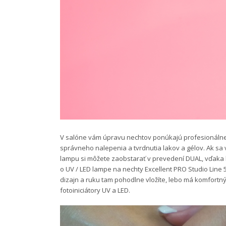
V salóne vám úpravu nechtov ponúkajú profesionáln
správneho nalepenia a tvrdnutia lakov a gélov. Ak sa v
lampu si môžete zaobstarať v prevedení DUAL, vďaka k
o UV / LED lampe na nechty Excellent PRO Studio Li
dizajn a ruku tam pohodlne vložíte, lebo má komfortný
fotoiniciátory UV a LED.