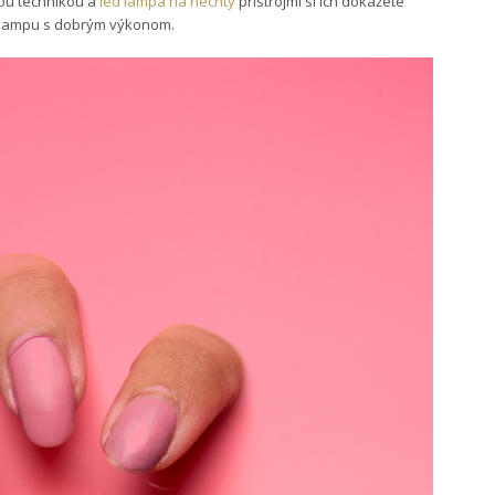
ou technikou a
led lampa na nechty
prístrojmi si ich dokážete
ED lampu s dobrým výkonom.