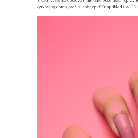
rukách vznikajú doslova malé umelecké diela. Správn
vytvoriť aj doma, stačí si zabezpečiť napríklad UV/L