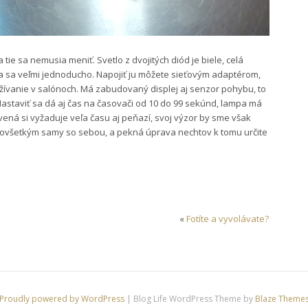
ie sa nemusia meniť. Svetlo z dvojitých diód je biele, celá
a sa veľmi jednoducho. Napojiť ju môžete sieťovým adaptérom,
žívanie v salónoch. Má zabudovaný displej aj senzor pohybu, to
Nastaviť sa dá aj čas na časovači od 10 do 99 sekúnd, lampa má
ená si vyžaduje veľa času aj peňazí, svoj výzor by sme však
ovšetkým samy so sebou, a pekná úprava nechtov k tomu určite
«
Fotíte a vyvolávate?
Proudly powered by WordPress
|
Blog Life WordPress Theme by
Blaze Theme