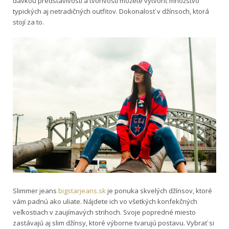
dávkou predstavivosti a tvorivosti môžete vytvoriť množstvo
typických aj netradičných outfitov. Dokonalosť v džínsoch, ktorá
stojí za to.
Slimmer jeans
bigstarjeans.sk
je ponuka skvelých džínsov, ktoré
vám padnú ako uliate. Nájdete ich vo všetkých konfekčných
veľkostiach v zaujímavých strihoch. Svoje popredné miesto
zastávajú aj slim džínsy, ktoré výborne tvarujú postavu. Vybrať si