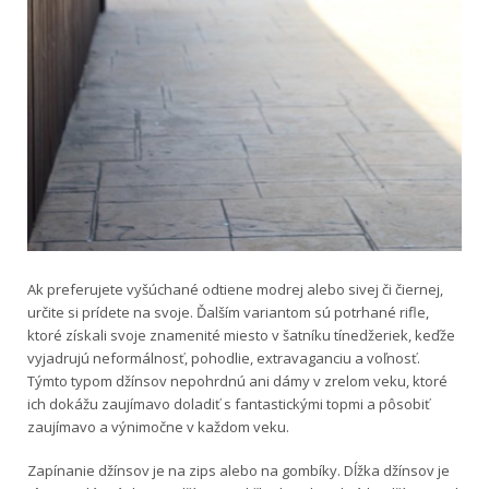
Ak preferujete vyšúchané odtiene modrej alebo sivej či čiernej,
určite si prídete na svoje. Ďalším variantom sú potrhané rifle,
ktoré získali svoje znamenité miesto v šatníku tínedžeriek, keďže
vyjadrujú neformálnosť, pohodlie, extravaganciu a voľnosť.
Týmto typom džínsov nepohrdnú ani dámy v zrelom veku, ktoré
ich dokážu zaujímavo doladiť s fantastickými topmi a pôsobiť
zaujímavo a výnimočne v každom veku.
Zapínanie džínsov je na zips alebo na gombíky. Dĺžka džínsov je