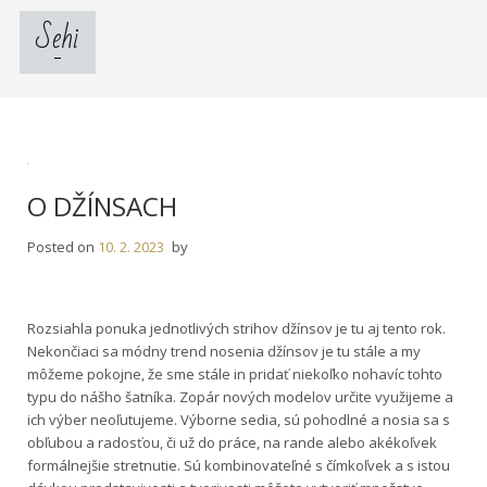
Skip
Sehi
to
content
O DŽÍNSACH
Posted on
10. 2. 2023
by
Rozsiahla ponuka jednotlivých strihov džínsov je tu aj tento rok.
Nekončiaci sa módny trend nosenia džínsov je tu stále a my
môžeme pokojne, že sme stále in pridať niekoľko nohavíc tohto
typu do nášho šatníka. Zopár nových modelov určite využijeme a
ich výber neoľutujeme. Výborne sedia, sú pohodlné a nosia sa s
obľubou a radosťou, či už do práce, na rande alebo akékoľvek
formálnejšie stretnutie. Sú kombinovateľné s čímkoľvek a s istou