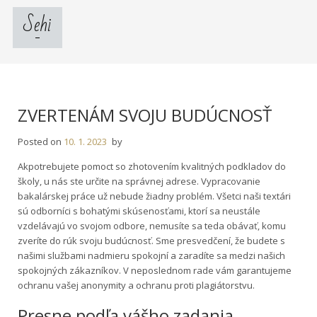
Skip
Sehi
to
content
ZVERTENÁM SVOJU BUDÚCNOSŤ
Posted on
10. 1. 2023
by
Akpotrebujete pomoct so zhotovením kvalitných podkladov do
školy, u nás ste určite na správnej adrese. Vypracovanie
bakalárskej práce už nebude žiadny problém. Všetci naši textári
sú odborníci s bohatými skúsenosťami, ktorí sa neustále
vzdelávajú vo svojom odbore, nemusíte sa teda obávať, komu
zveríte do rúk svoju budúcnosť. Sme presvedčení, že budete s
našimi službami nadmieru spokojní a zaradíte sa medzi našich
spokojných zákazníkov. V neposlednom rade vám garantujeme
ochranu vašej anonymity a ochranu proti plagiátorstvu.
Presne podľa vášho zadania