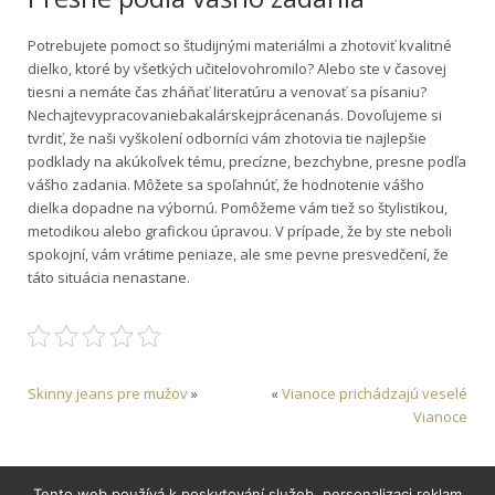
Potrebujete pomoct so študijnými materiálmi a zhotoviť kvalitné
dielko, ktoré by všetkých učitelovohromilo? Alebo ste v časovej
tiesni a nemáte čas zháňať literatúru a venovať sa písaniu?
Nechajtevypracovaniebakalárskejprácenanás. Dovoľujeme si
tvrdiť, že naši vyškolení odborníci vám zhotovia tie najlepšie
podklady na akúkoľvek tému, precízne, bezchybne, presne podľa
vášho zadania. Môžete sa spoľahnúť, že hodnotenie vášho
dielka dopadne na výbornú. Pomôžeme vám tiež so štylistikou,
metodikou alebo grafickou úpravou. V prípade, že by ste neboli
spokojní, vám vrátime peniaze, ale sme pevne presvedčení, že
táto situácia nenastane.
Skinny jeans pre mužov
»
«
Vianoce prichádzajú veselé
Vianoce
Tento web používá k poskytování služeb, personalizaci reklam