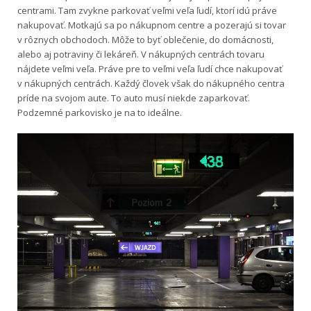
centrami. Tam zvykne parkovať veľmi veľa ľudí, ktorí idú práve
nakupovať. Motkajú sa po nákupnom centre a pozerajú si tovar
v rôznych obchodoch. Môže to byť oblečenie, do domácnosti,
alebo aj potraviny či lekáreň. V nákupných centrách tovaru
nájdete veľmi veľa. Práve pre to veľmi veľa ľudí chce nakupovať
v nákupných centrách. Každý človek však do nákupného centra
príde na svojom aute. To auto musí niekde zaparkovať.
Podzemné parkovisko je na to ideálne.