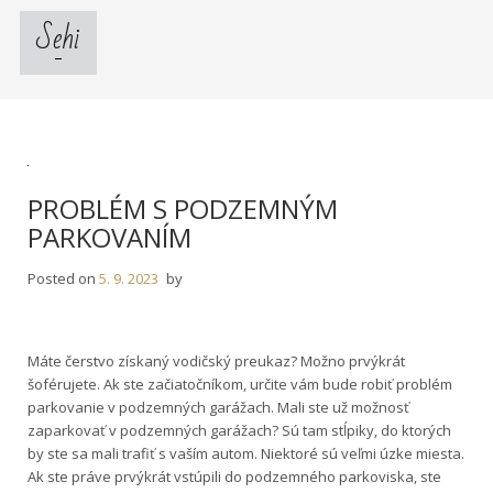
Skip
Sehi
to
content
PROBLÉM S PODZEMNÝM
PARKOVANÍM
Posted on
5. 9. 2023
by
Máte čerstvo získaný vodičský preukaz? Možno prvýkrát
šoférujete. Ak ste začiatočníkom, určite vám bude robiť problém
parkovanie v podzemných garážach. Mali ste už možnosť
zaparkovať v podzemných garážach? Sú tam stĺpiky, do ktorých
by ste sa mali trafiť s vaším autom. Niektoré sú veľmi úzke miesta.
Ak ste práve prvýkrát vstúpili do podzemného parkoviska, ste