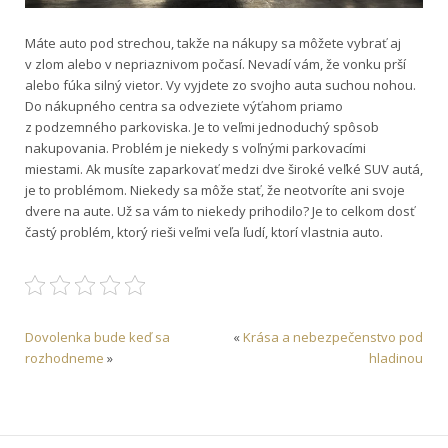
Máte auto pod strechou, takže na nákupy sa môžete vybrať aj
v zlom alebo v nepriaznivom počasí. Nevadí vám, že vonku prší
alebo fúka silný vietor. Vy vyjdete zo svojho auta suchou nohou.
Do nákupného centra sa odveziete výťahom priamo
z podzemného parkoviska. Je to veľmi jednoduchý spôsob
nakupovania.
Problém je niekedy s voľnými parkovacími
miestami. Ak musíte zaparkovať medzi dve široké veľké SUV autá,
je to problémom. Niekedy sa môže stať, že neotvoríte ani svoje
dvere na aute. Už sa vám to niekedy prihodilo? Je to celkom dosť
častý problém, ktorý rieši veľmi veľa ľudí, ktorí vlastnia auto.
Dovolenka bude keď sa
«
Krása a nebezpečenstvo pod
rozhodneme
»
hladinou