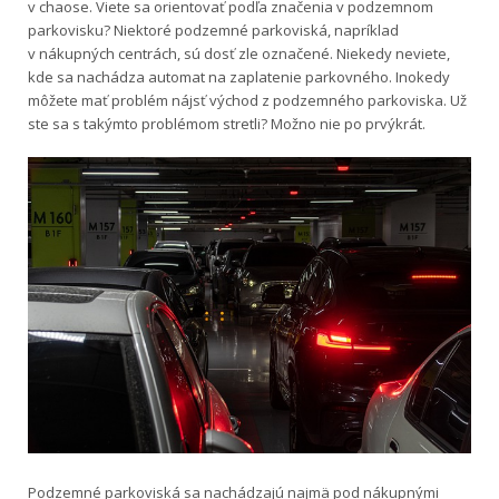
v chaose. Viete sa orientovať podľa značenia v podzemnom
parkovisku? Niektoré podzemné parkoviská, napríklad
v nákupných centrách, sú dosť zle označené. Niekedy neviete,
kde sa nachádza automat na zaplatenie parkovného. Inokedy
môžete mať problém nájsť východ z podzemného parkoviska. Už
ste sa s takýmto problémom stretli? Možno nie po prvýkrát.
Podzemné parkoviská sa nachádzajú najmä pod nákupnými