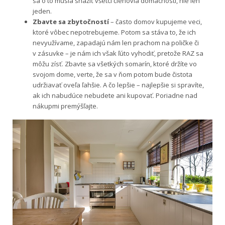
sa o to musia snažiť všetci členovia domácnosti, nie len
jeden.
Zbavte sa zbytočností
– často domov kupujeme veci,
ktoré vôbec nepotrebujeme. Potom sa stáva to, že ich
nevyužívame, zapadajú nám len prachom na poličke či
v zásuvke – je nám ich však ľúto vyhodiť, pretože RAZ sa
môžu zísť. Zbavte sa všetkých somarín, ktoré držíte vo
svojom dome, verte, že sa v ňom potom bude čistota
udržiavať oveľa ľahšie. A čo lepšie – najlepšie si spravíte,
ak ich nabudúce nebudete ani kupovať. Poriadne nad
nákupmi premýšľajte.