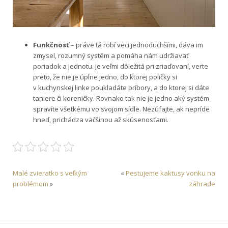
Funkčnosť
– práve tá robí veci jednoduchšími, dáva im
zmysel, rozumný systém a pomáha nám udržiavať
poriadok a jednotu. Je veľmi dôležitá pri zriaďovaní, verte
preto, že nie je úplne jedno, do ktorej poličky si
v kuchynskej linke poukladáte príbory, a do ktorej si dáte
taniere či koreničky. Rovnako tak nie je jedno aký systém
spravíte všetkému vo svojom sídle. Nezúfajte, ak nepríde
hneď, prichádza väčšinou až skúsenosťami.
Malé zvieratko s veľkým
«
Pestujeme kaktusy vonku na
problémom
»
záhrade