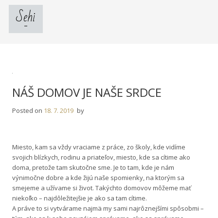
Skip
Sehi
to
content
NÁŠ DOMOV JE NAŠE SRDCE
Posted on
18. 7. 2019
by
Miesto, kam sa vždy vraciame z práce, zo školy, kde vidíme
svojich blízkych, rodinu a priateľov, miesto, kde sa cítime ako
doma, pretože tam skutočne sme. Je to tam, kde je nám
výnimočne dobre a kde žijú naše spomienky, na ktorým sa
smejeme a užívame si život. Takýchto domovov môžeme mať
niekoľko – najdôležitejšie je ako sa tam cítime.
A práve to si vytvárame najmä my sami najrôznejšími spôsobmi –