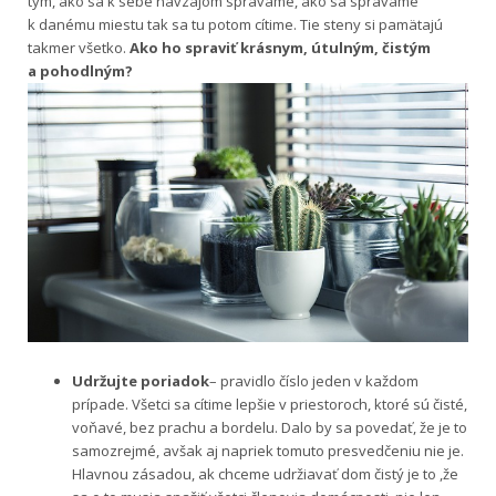
tým, ako sa k sebe navzájom správame, ako sa správame
k danému miestu tak sa tu potom cítime. Tie steny si pamätajú
takmer všetko.
Ako ho spraviť krásnym, útulným, čistým
a pohodlným?
Udržujte poriadok
– pravidlo číslo jeden v každom
prípade. Všetci sa cítime lepšie v priestoroch, ktoré sú čisté,
voňavé, bez prachu a bordelu. Dalo by sa povedať, že je to
samozrejmé, avšak aj napriek tomuto presvedčeniu nie je.
Hlavnou zásadou, ak chceme udržiavať dom čistý je to ,že