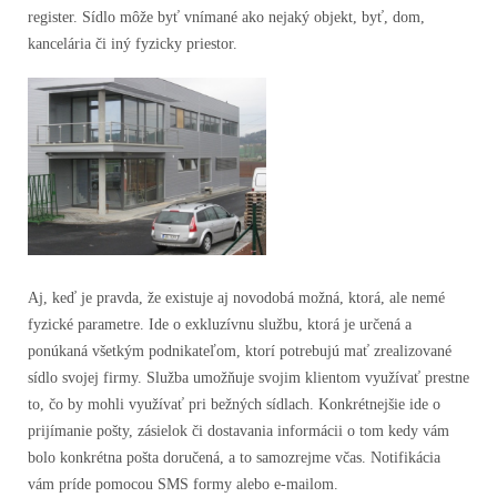
register. Sídlo môže byť vnímané ako nejaký objekt, byť, dom,
kancelária či iný fyzicky priestor.
Aj, keď je pravda, že existuje aj novodobá možná, ktorá, ale nemé
fyzické parametre. Ide o exkluzívnu službu, ktorá je určená a
ponúkaná všetkým podnikateľom, ktorí potrebujú mať zrealizované
sídlo svojej firmy. Služba umožňuje svojim klientom využívať prestne
to, čo by mohli využívať pri bežných sídlach. Konkrétnejšie ide o
prijímanie pošty, zásielok či dostavania informácii o tom kedy vám
bolo konkrétna pošta doručená, a to samozrejme včas. Notifikácia
vám príde pomocou SMS formy alebo e-mailom.