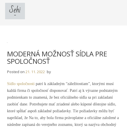
Skip
Sehi
to
content
MODERNÁ MOŽNOSŤ SÍDLA PRE
SPOLOČNOSŤ
Posted on
21. 11. 2022
by
Sídlo spoločnosti
patrí k základným “záležitostiam”, ktorými musí
každá firma či spoločnosť disponovať. Patrí aj k výrazne podstatným
podmienkam to znamená, že bez oficiálneho sídla sa pri zakladaní
zaobísť dane. Potrebujete mať zriadené alebo kúpené dôstojne sídlo,
ktoré spĺňať aspoň základné požiadavky. Tie požiadavky môžu byť
napríklad, že Na to, aby bola firma právoplatne a oficiálne založené a
následne zapísaná do verejného zoznamu, ktorý sa nazýva obchodný