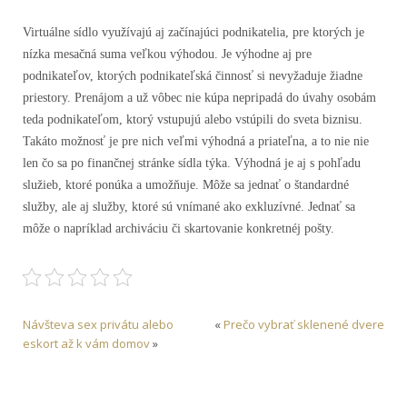
Virtuálne sídlo využívajú aj začínajúci podnikatelia, pre ktorých je
nízka mesačná suma veľkou výhodou. Je výhodne aj pre
podnikateľov, ktorých podnikateľská činnosť si nevyžaduje žiadne
priestory. Prenájom a už vôbec nie kúpa nepripadá do úvahy osobám
teda podnikateľom, ktorý vstupujú alebo vstúpili do sveta biznisu.
Takáto možnosť je pre nich veľmi výhodná a priateľna, a to nie nie
len čo sa po finančnej stránke sídla týka. Výhodná je aj s pohľadu
služieb, ktoré ponúka a umožňuje. Môže sa jednať o štandardné
služby, ale aj služby, ktoré sú vnímané ako exkluzívné. Jednať sa
môže o napríklad archiváciu či skartovanie konkretnéj pošty.
Návšteva sex privátu alebo
«
Prečo vybrať sklenené dvere
eskort až k vám domov
»